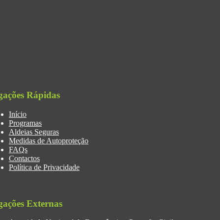
gações Rápidas
Início
Programas
Aldeias Seguras
Medidas de Autoproteção
FAQs
Contactos
Política de Privacidade
gações Externas