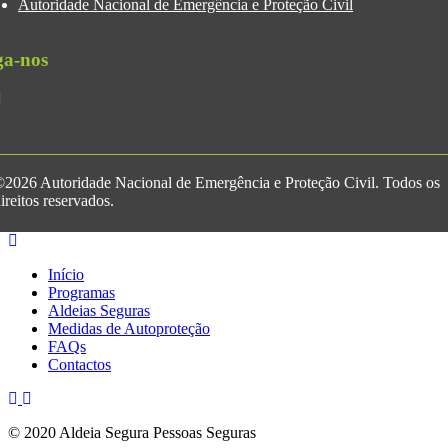
Autoridade Nacional de Emergência e Proteção Civil
ga-nos
2026 Autoridade Nacional de Emergência e Proteção Civil. Todos os
ireitos reservados.
Início
Programas
Aldeias Seguras
Medidas de Autoproteção
FAQs
Contactos
© 2020 Aldeia Segura Pessoas Seguras