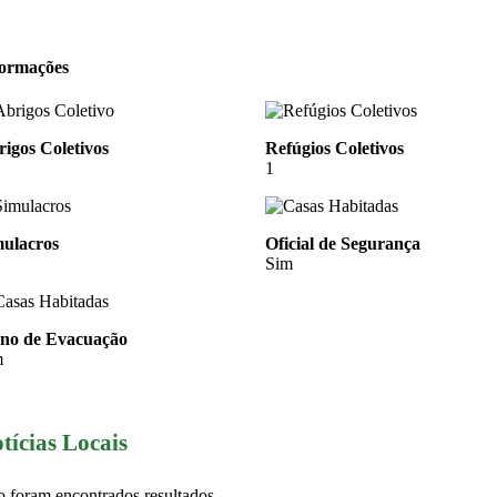
formações
igos Coletivos
Refúgios Coletivos
1
mulacros
Oficial de Segurança
Sim
ano de Evacuação
m
tícias Locais
 foram encontrados resultados.