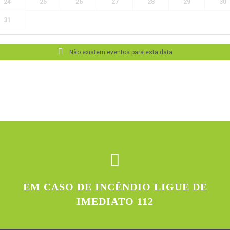
24
25
26
27
28
29
30
31
Não existem eventos para esta data
EM CASO DE INCÊNDIO LIGUE DE
IMEDIATO 112