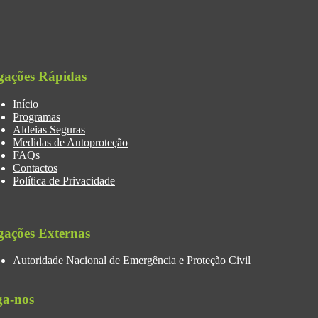
gações Rápidas
Início
Programas
Aldeias Seguras
Medidas de Autoproteção
FAQs
Contactos
Política de Privacidade
gações Externas
Autoridade Nacional de Emergência e Proteção Civil
ga-nos