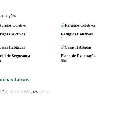
formações
igos Coletivos
Refúgios Coletivos
1
cial de Segurança
Plano de Evacuação
m
Sim
tícias Locais
 foram encontrados resultados.