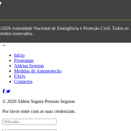
2026 Autoridade Nacional de Emergência e Proteção Civil. Todos os
ireitos reservados.
Início
Programas
Aldeias Seguras
Medidas de Autoproteção
FAQs
Contactos
© 2020 Aldeia Segura Pessoas Seguras
Por favor entre com as suas credenciais.