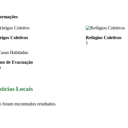
formações
igos Coletivos
Refúgios Coletivos
1
ano de Evacuação
m
tícias Locais
 foram encontrados resultados.