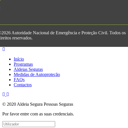
2026 Autoridade Nacional de Emergência e Proteção Civil. Todos os
ireitos reservados.
Início
Programas
Aldeias Seguras
Medidas de Autoproteção
FAQs
Contactos
© 2020 Aldeia Segura Pessoas Seguras
Por favor entre com as suas credenciais.