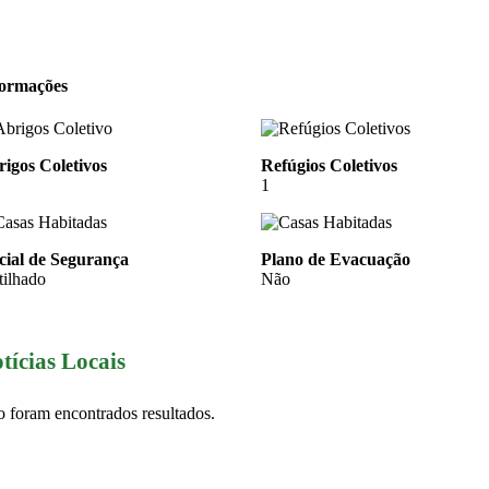
formações
igos Coletivos
Refúgios Coletivos
1
cial de Segurança
Plano de Evacuação
tilhado
Não
tícias Locais
 foram encontrados resultados.