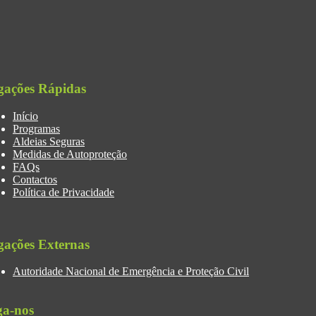
gações Rápidas
Início
Programas
Aldeias Seguras
Medidas de Autoproteção
FAQs
Contactos
Política de Privacidade
gações Externas
Autoridade Nacional de Emergência e Proteção Civil
ga-nos