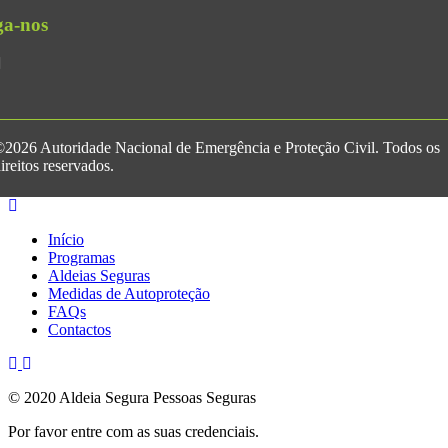
ga-nos
2026 Autoridade Nacional de Emergência e Proteção Civil. Todos os
ireitos reservados.
Início
Programas
Aldeias Seguras
Medidas de Autoproteção
FAQs
Contactos
© 2020 Aldeia Segura Pessoas Seguras
Por favor entre com as suas credenciais.