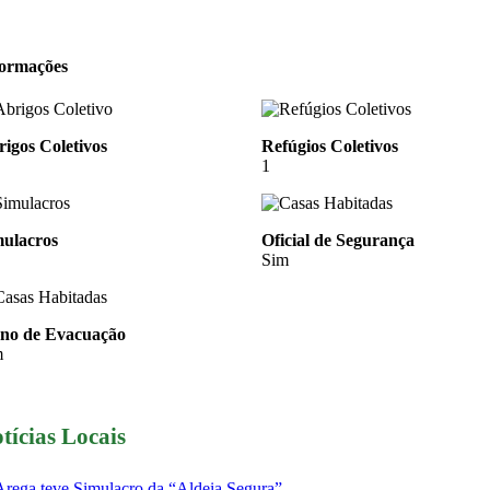
formações
igos Coletivos
Refúgios Coletivos
1
mulacros
Oficial de Segurança
Sim
ano de Evacuação
m
tícias Locais