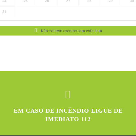
24
25
26
27
28
29
30
31
Não existem eventos para esta data
EM CASO DE INCÊNDIO LIGUE DE
IMEDIATO 112