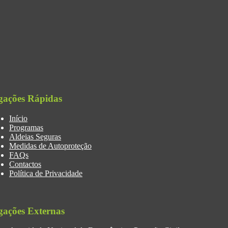
gações Rápidas
Início
Programas
Aldeias Seguras
Medidas de Autoproteção
FAQs
Contactos
Política de Privacidade
gações Externas