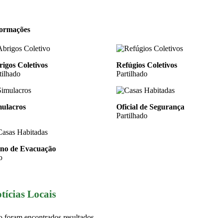
formações
igos Coletivos
Refúgios Coletivos
tilhado
Partilhado
mulacros
Oficial de Segurança
Partilhado
ano de Evacuação
o
tícias Locais
 foram encontrados resultados.