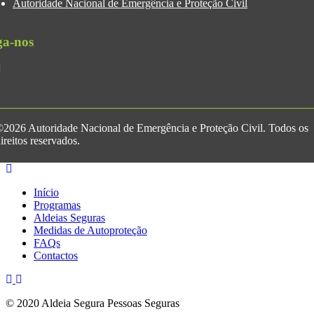
Autoridade Nacional de Emergência e Proteção Civil
ga-nos
2026 Autoridade Nacional de Emergência e Proteção Civil. Todos os
ireitos reservados.
Início
Programas
Aldeias Seguras
Medidas de Autoproteção
FAQs
Contactos
© 2020 Aldeia Segura Pessoas Seguras