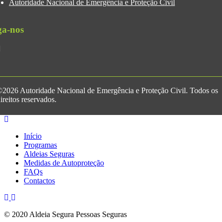
Autoridade Nacional de Emergência e Proteção Civil
ga-nos
2026 Autoridade Nacional de Emergência e Proteção Civil. Todos os
ireitos reservados.
Início
Programas
Aldeias Seguras
Medidas de Autoproteção
FAQs
Contactos
© 2020 Aldeia Segura Pessoas Seguras