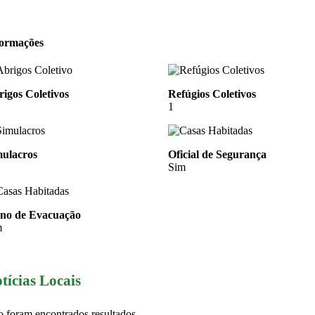
formações
igos Coletivos
Refúgios Coletivos
1
mulacros
Oficial de Segurança
Sim
ano de Evacuação
m
tícias Locais
 foram encontrados resultados.