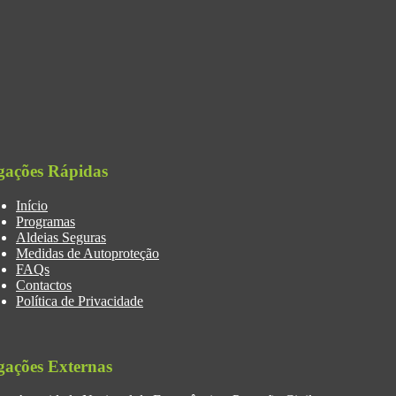
gações Rápidas
Início
Programas
Aldeias Seguras
Medidas de Autoproteção
FAQs
Contactos
Política de Privacidade
gações Externas