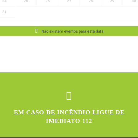
24
25
26
27
28
29
30
31
Não existem eventos para esta data
EM CASO DE INCÊNDIO LIGUE DE
IMEDIATO 112