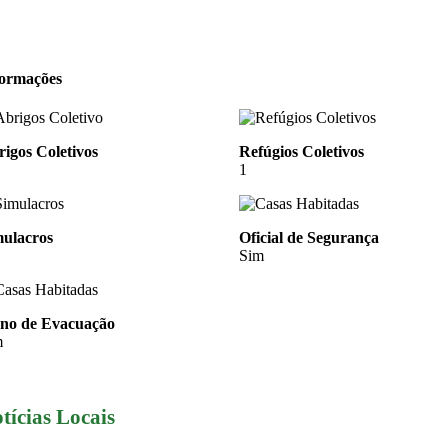
formações
igos Coletivos
Refúgios Coletivos
1
mulacros
Oficial de Segurança
Sim
ano de Evacuação
m
tícias Locais