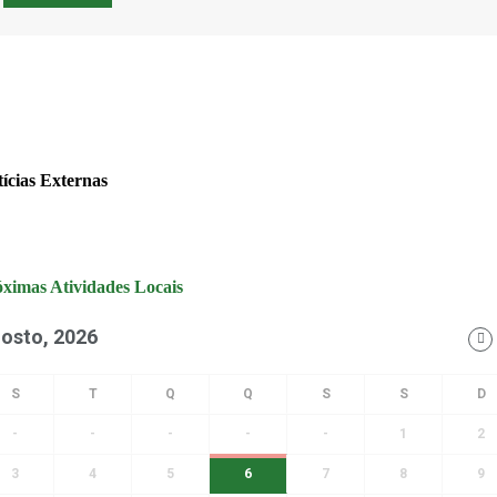
ícias Externas
ximas Atividades Locais
osto, 2026
-
-
-
-
-
1
2
3
4
5
6
7
8
9