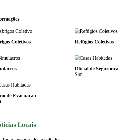
formações
igos Coletivos
Refúgios Coletivos
1
mulacros
Oficial de Segurança
Sim
ano de Evacuação
m
tícias Locais
 foram encontrados resultados.