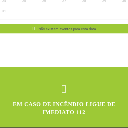
24
25
26
27
28
29
30
31
Não existem eventos para esta data
EM CASO DE INCÊNDIO LIGUE DE
IMEDIATO 112