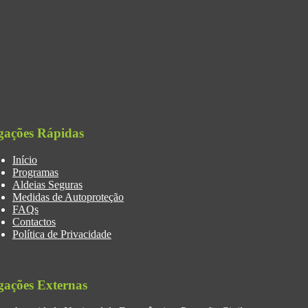
gações Rápidas
Início
Programas
Aldeias Seguras
Medidas de Autoproteção
FAQs
Contactos
Política de Privacidade
gações Externas