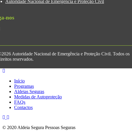
Autoridade Nacional de Emergência e Proteção Civil
ga-nos
2026 Autoridade Nacional de Emergência e Proteção Civil. Todos os
ireitos reservados.
Início
Programas
Aldeias Seguras
Medidas de Autoproteção
FAQs
Contactos
© 2020 Aldeia Segura Pessoas Seguras