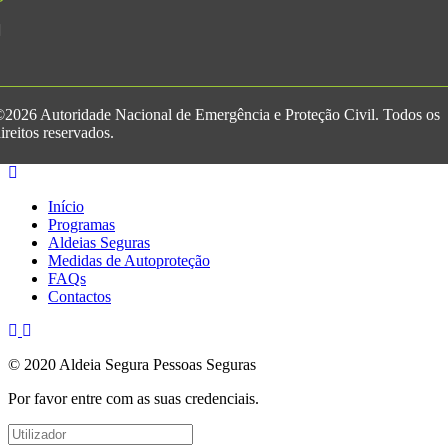
2026 Autoridade Nacional de Emergência e Proteção Civil. Todos os
ireitos reservados.
Início
Programas
Aldeias Seguras
Medidas de Autoproteção
FAQs
Contactos
© 2020 Aldeia Segura Pessoas Seguras
Por favor entre com as suas credenciais.