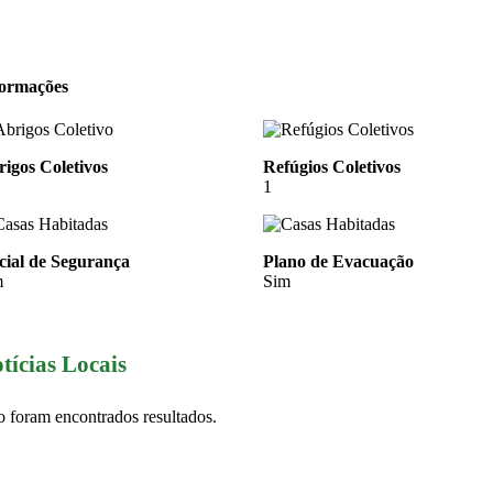
formações
igos Coletivos
Refúgios Coletivos
1
cial de Segurança
Plano de Evacuação
m
Sim
tícias Locais
 foram encontrados resultados.