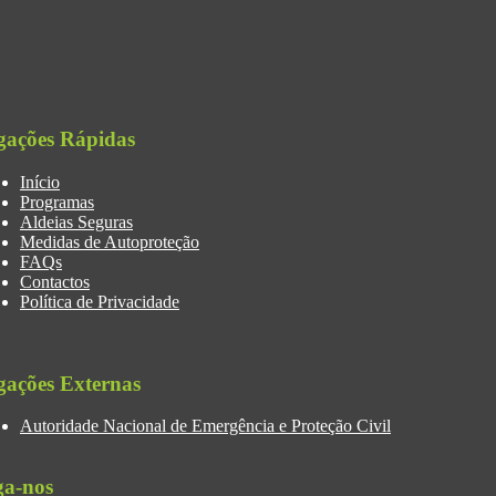
gações Rápidas
Início
Programas
Aldeias Seguras
Medidas de Autoproteção
FAQs
Contactos
Política de Privacidade
gações Externas
Autoridade Nacional de Emergência e Proteção Civil
ga-nos