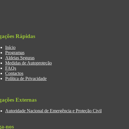
gações Rápidas
Início
Programas
Aldeias Seguras
Medidas de Autoproteção
FAQs
Contactos
Política de Privacidade
gações Externas
Autoridade Nacional de Emergência e Proteção Civil
ga-nos