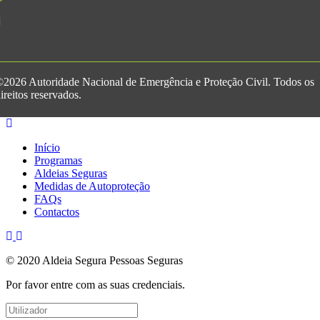
2026 Autoridade Nacional de Emergência e Proteção Civil. Todos os
ireitos reservados.
Início
Programas
Aldeias Seguras
Medidas de Autoproteção
FAQs
Contactos
© 2020 Aldeia Segura Pessoas Seguras
Por favor entre com as suas credenciais.