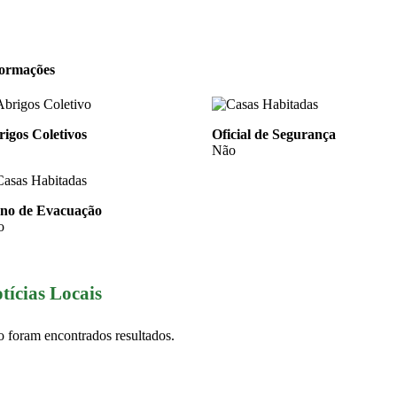
formações
igos Coletivos
Oficial de Segurança
Não
ano de Evacuação
o
tícias Locais
 foram encontrados resultados.