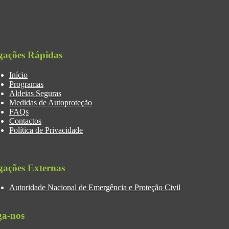
gações Rápidas
Início
Programas
Aldeias Seguras
Medidas de Autoproteção
FAQs
Contactos
Política de Privacidade
gações Externas
Autoridade Nacional de Emergência e Proteção Civil
ga-nos