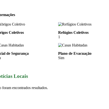
formações
igos Coletivos
Refúgios Coletivos
1
cial de Segurança
Plano de Evacuação
m
Sim
tícias Locais
 foram encontrados resultados.