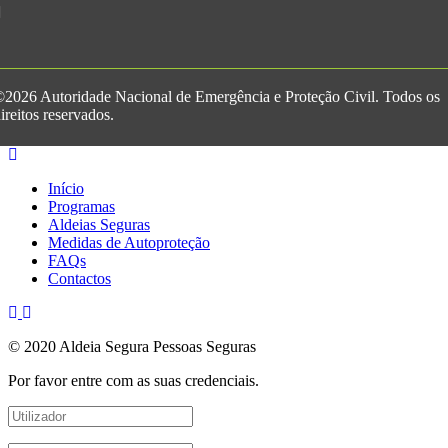
2026 Autoridade Nacional de Emergência e Proteção Civil. Todos os
ireitos reservados.
Início
Programas
Aldeias Seguras
Medidas de Autoproteção
FAQs
Contactos
© 2020 Aldeia Segura Pessoas Seguras
Por favor entre com as suas credenciais.