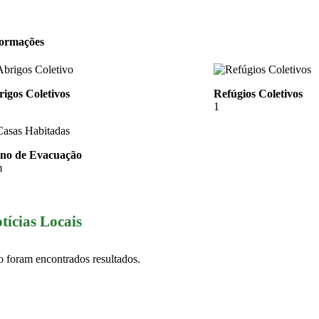
formações
igos Coletivos
Refúgios Coletivos
1
ano de Evacuação
m
tícias Locais
 foram encontrados resultados.