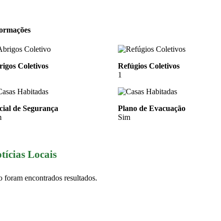
formações
igos Coletivos
Refúgios Coletivos
1
cial de Segurança
Plano de Evacuação
m
Sim
tícias Locais
 foram encontrados resultados.