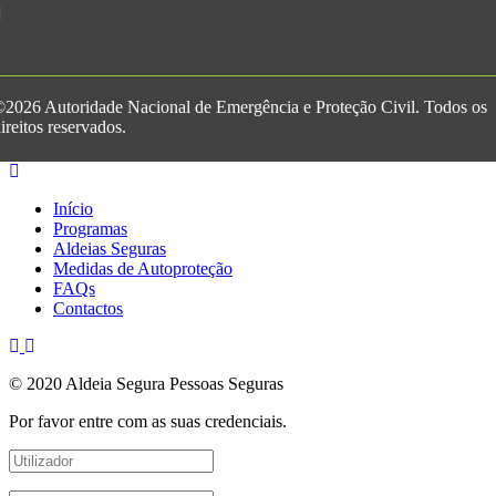
2026 Autoridade Nacional de Emergência e Proteção Civil. Todos os
ireitos reservados.
Início
Programas
Aldeias Seguras
Medidas de Autoproteção
FAQs
Contactos
© 2020 Aldeia Segura Pessoas Seguras
Por favor entre com as suas credenciais.