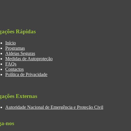
gações Rápidas
Início
Programas
Aldeias Seguras
Medidas de Autoproteção
FAQs
Contactos
Política de Privacidade
gações Externas
Autoridade Nacional de Emergência e Proteção Civil
ga-nos