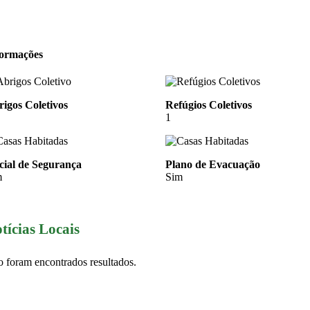
formações
igos Coletivos
Refúgios Coletivos
1
cial de Segurança
Plano de Evacuação
m
Sim
tícias Locais
 foram encontrados resultados.