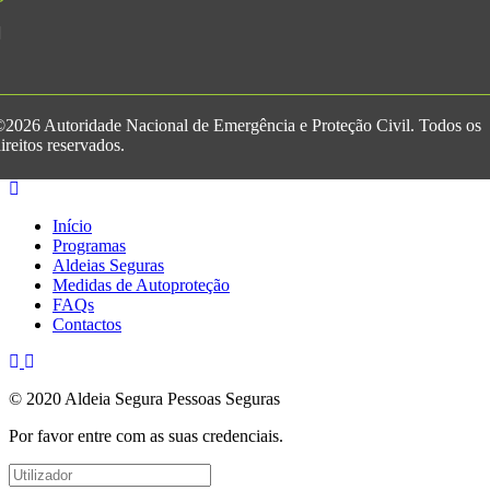
2026 Autoridade Nacional de Emergência e Proteção Civil. Todos os
ireitos reservados.
Início
Programas
Aldeias Seguras
Medidas de Autoproteção
FAQs
Contactos
© 2020 Aldeia Segura Pessoas Seguras
Por favor entre com as suas credenciais.