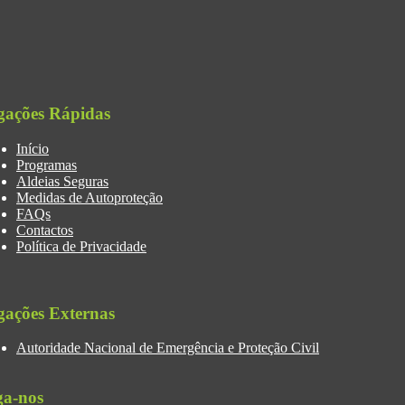
gações Rápidas
Início
Programas
Aldeias Seguras
Medidas de Autoproteção
FAQs
Contactos
Política de Privacidade
gações Externas
Autoridade Nacional de Emergência e Proteção Civil
ga-nos