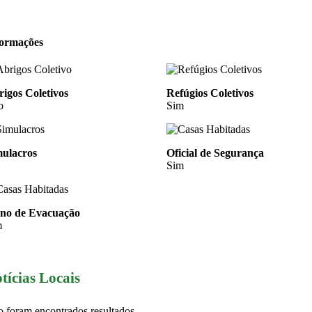
formações
igos Coletivos
Refúgios Coletivos
o
Sim
mulacros
Oficial de Segurança
Sim
ano de Evacuação
m
tícias Locais
 foram encontrados resultados.