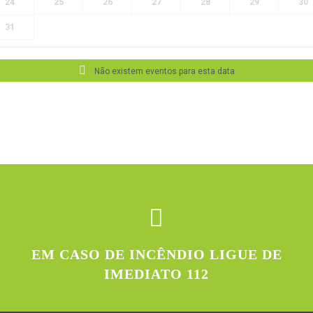
24
25
26
27
28
29
30
31
Não existem eventos para esta data
EM CASO DE INCÊNDIO LIGUE DE
IMEDIATO 112