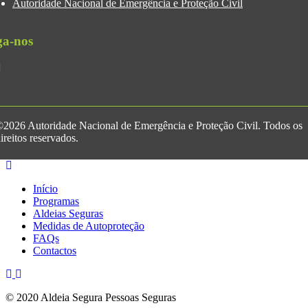
Autoridade Nacional de Emergência e Proteção Civil
ga-nos
2026 Autoridade Nacional de Emergência e Proteção Civil. Todos os
ireitos reservados.
Início
Programas
Aldeias Seguras
Medidas de Autoproteção
FAQs
Contactos
© 2020 Aldeia Segura Pessoas Seguras