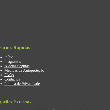
gações Rápidas
Início
Programas
Aldeias Seguras
Medidas de Autoproteção
FAQs
Contactos
Política de Privacidade
gações Externas