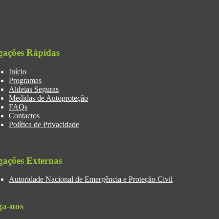
gações Rápidas
Início
Programas
Aldeias Seguras
Medidas de Autoproteção
FAQs
Contactos
Política de Privacidade
gações Externas
Autoridade Nacional de Emergência e Proteção Civil
ga-nos