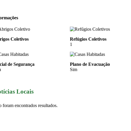
formações
igos Coletivos
Refúgios Coletivos
1
cial de Segurança
Plano de Evacuação
m
Sim
tícias Locais
 foram encontrados resultados.