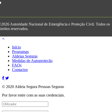
2026 Autoridade Nacional de Emergência e Proteção Civil. Todos os
ireitos reservados.
Início
Programas
Aldeias Seguras
Medidas de Autoproteção
FAQs
Contactos
© 2020 Aldeia Segura Pessoas Seguras
Por favor entre com as suas credenciais.