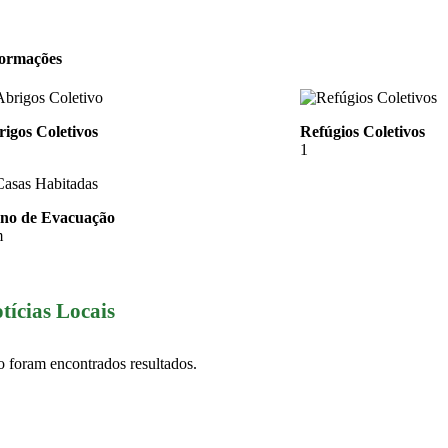
formações
igos Coletivos
Refúgios Coletivos
1
ano de Evacuação
m
tícias Locais
 foram encontrados resultados.