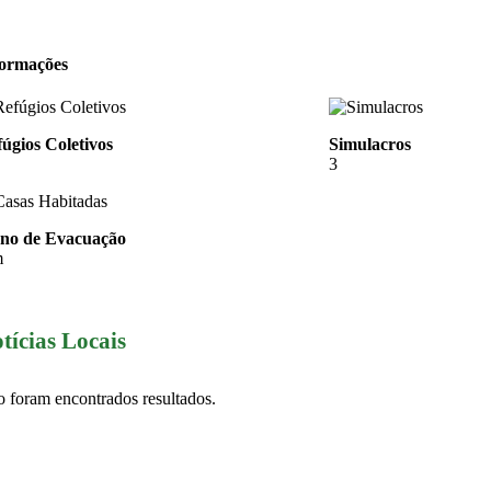
formações
úgios Coletivos
Simulacros
3
ano de Evacuação
m
tícias Locais
 foram encontrados resultados.