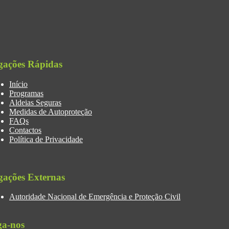
gações Rápidas
Início
Programas
Aldeias Seguras
Medidas de Autoproteção
FAQs
Contactos
Política de Privacidade
gações Externas
Autoridade Nacional de Emergência e Proteção Civil
ga-nos