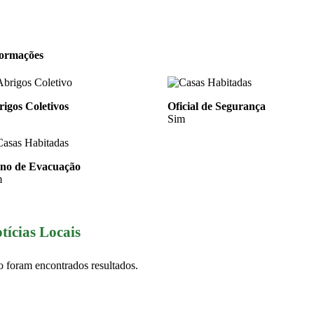
formações
igos Coletivos
Oficial de Segurança
Sim
ano de Evacuação
m
tícias Locais
 foram encontrados resultados.