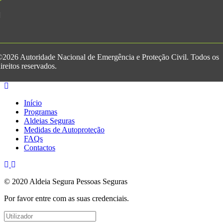
2026 Autoridade Nacional de Emergência e Proteção Civil. Todos os
ireitos reservados.
Início
Programas
Aldeias Seguras
Medidas de Autoproteção
FAQs
Contactos
© 2020 Aldeia Segura Pessoas Seguras
Por favor entre com as suas credenciais.