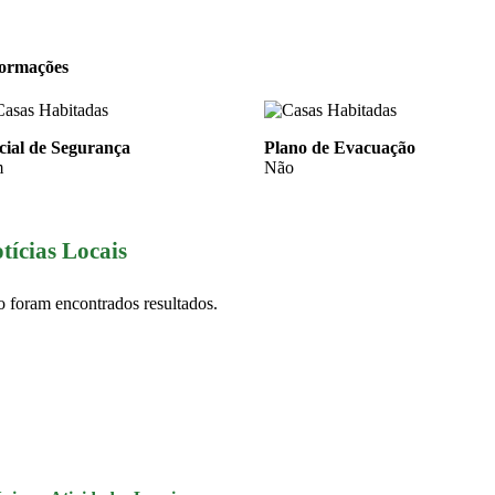
formações
cial de Segurança
Plano de Evacuação
m
Não
tícias Locais
 foram encontrados resultados.