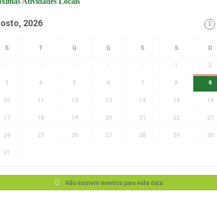
ximas Atividades Locais
osto, 2026
-
-
-
-
-
1
2
3
4
5
6
7
8
9
10
11
12
13
14
15
16
17
18
19
20
21
22
23
24
25
26
27
28
29
30
31
Não existem eventos para esta data