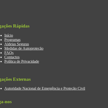
gações Rápidas
Início
Programas
Aldeias Seguras
Medidas de Autoproteção
FAQs
Contactos
Política de Privacidade
gações Externas
Autoridade Nacional de Emergência e Proteção Civil
ga-nos