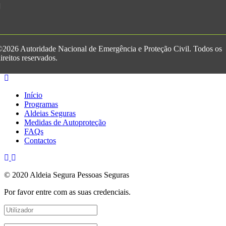
2026 Autoridade Nacional de Emergência e Proteção Civil. Todos os
ireitos reservados.
Início
Programas
Aldeias Seguras
Medidas de Autoproteção
FAQs
Contactos
© 2020 Aldeia Segura Pessoas Seguras
Por favor entre com as suas credenciais.