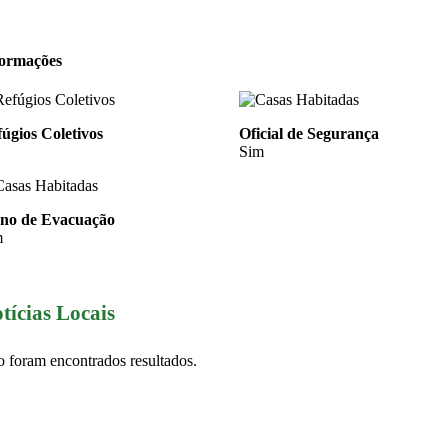
formações
úgios Coletivos
Oficial de Segurança
Sim
ano de Evacuação
m
tícias Locais
 foram encontrados resultados.