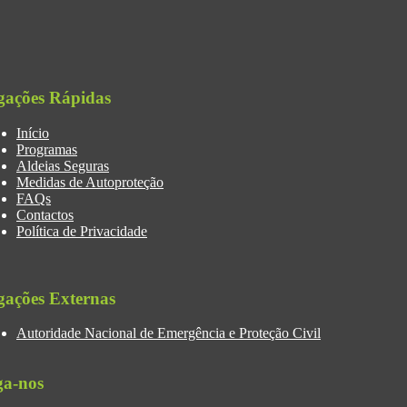
gações Rápidas
Início
Programas
Aldeias Seguras
Medidas de Autoproteção
FAQs
Contactos
Política de Privacidade
gações Externas
Autoridade Nacional de Emergência e Proteção Civil
ga-nos