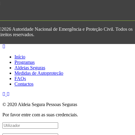
2026 Autoridade Nacional de Emergência e Proteção Civil. Todos os
ireitos reservados.
Início
Programas
Aldeias Seguras
Medidas de Autoproteção
FAQs
Contactos
© 2020 Aldeia Segura Pessoas Seguras
Por favor entre com as suas credenciais.