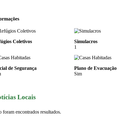
formações
úgios Coletivos
Simulacros
1
cial de Segurança
Plano de Evacuação
m
Sim
tícias Locais
 foram encontrados resultados.