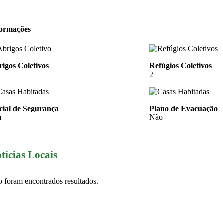
formações
igos Coletivos
Refúgios Coletivos
2
cial de Segurança
Plano de Evacuação
m
Não
tícias Locais
 foram encontrados resultados.