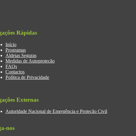
gações Rápidas
Início
Programas
Aldeias Seguras
Medidas de Autoproteção
FAQs
Contactos
Política de Privacidade
gações Externas
Autoridade Nacional de Emergência e Proteção Civil
ga-nos