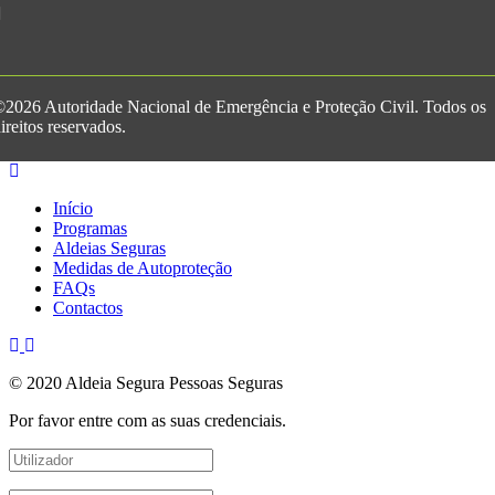
2026 Autoridade Nacional de Emergência e Proteção Civil. Todos os
ireitos reservados.
Início
Programas
Aldeias Seguras
Medidas de Autoproteção
FAQs
Contactos
© 2020 Aldeia Segura Pessoas Seguras
Por favor entre com as suas credenciais.