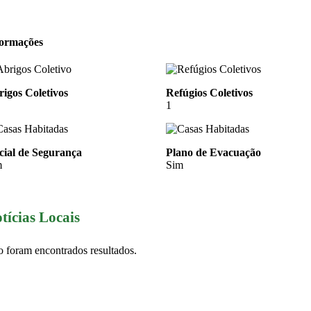
formações
igos Coletivos
Refúgios Coletivos
1
cial de Segurança
Plano de Evacuação
m
Sim
tícias Locais
 foram encontrados resultados.