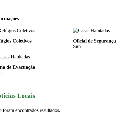
formações
úgios Coletivos
Oficial de Segurança
Sim
ano de Evacuação
o
tícias Locais
 foram encontrados resultados.