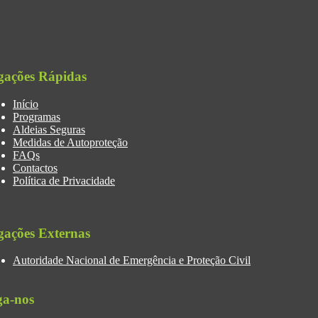
gações Rápidas
Início
Programas
Aldeias Seguras
Medidas de Autoproteção
FAQs
Contactos
Política de Privacidade
gações Externas
Autoridade Nacional de Emergência e Proteção Civil
ga-nos