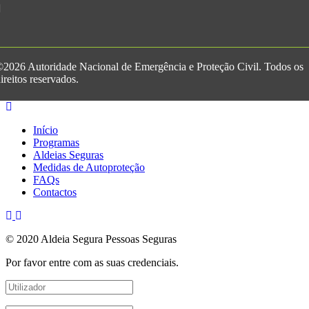
2026 Autoridade Nacional de Emergência e Proteção Civil. Todos os
ireitos reservados.
Início
Programas
Aldeias Seguras
Medidas de Autoproteção
FAQs
Contactos
© 2020 Aldeia Segura Pessoas Seguras
Por favor entre com as suas credenciais.