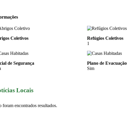
formações
igos Coletivos
Refúgios Coletivos
1
cial de Segurança
Plano de Evacuação
m
Sim
tícias Locais
 foram encontrados resultados.