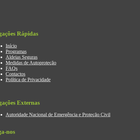
gações Rápidas
Início
Programas
Aldeias Seguras
Medidas de Autoproteção
FAQs
Contactos
Política de Privacidade
gações Externas
Autoridade Nacional de Emergência e Proteção Civil
ga-nos