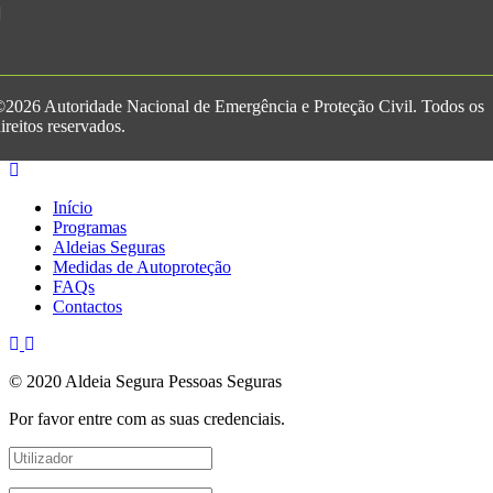
2026 Autoridade Nacional de Emergência e Proteção Civil. Todos os
ireitos reservados.
Início
Programas
Aldeias Seguras
Medidas de Autoproteção
FAQs
Contactos
© 2020 Aldeia Segura Pessoas Seguras
Por favor entre com as suas credenciais.