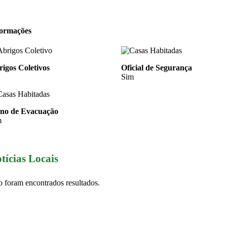
formações
igos Coletivos
Oficial de Segurança
Sim
ano de Evacuação
m
tícias Locais
 foram encontrados resultados.