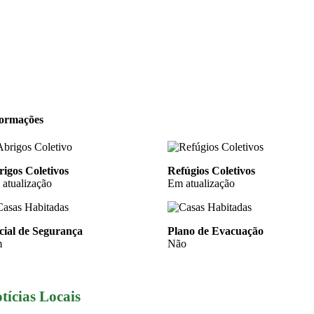
formações
igos Coletivos
Refúgios Coletivos
atualização
Em atualização
cial de Segurança
Plano de Evacuação
m
Não
tícias Locais