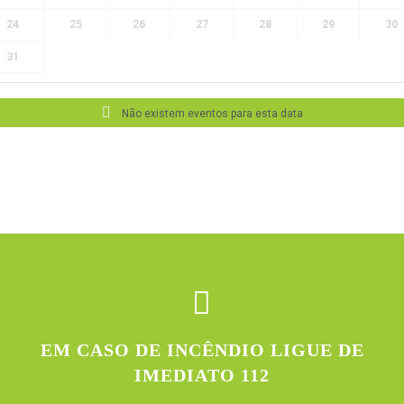
24
25
26
27
28
29
30
31
Não existem eventos para esta data
EM CASO DE INCÊNDIO LIGUE DE
IMEDIATO 112