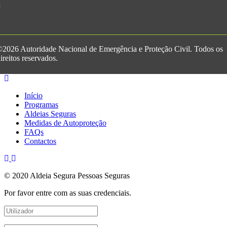
2026 Autoridade Nacional de Emergência e Proteção Civil. Todos os
ireitos reservados.
Início
Programas
Aldeias Seguras
Medidas de Autoproteção
FAQs
Contactos
© 2020 Aldeia Segura Pessoas Seguras
Por favor entre com as suas credenciais.