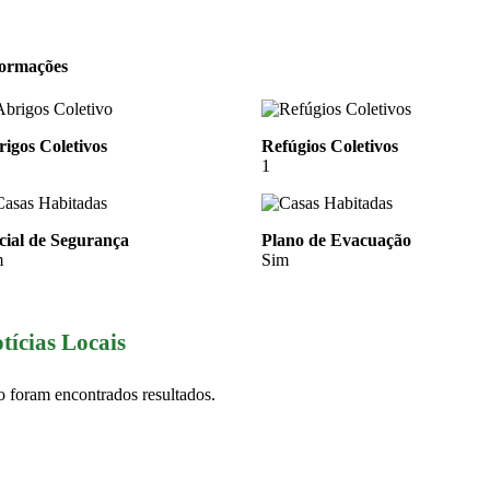
formações
igos Coletivos
Refúgios Coletivos
1
cial de Segurança
Plano de Evacuação
m
Sim
tícias Locais
 foram encontrados resultados.