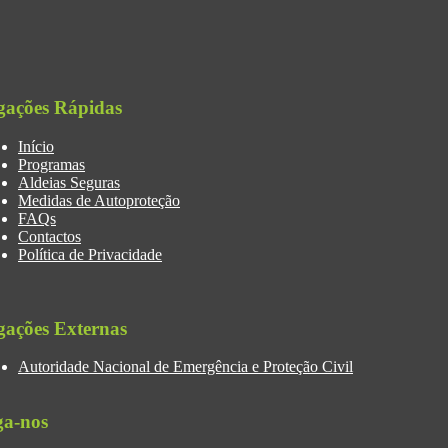
gações Rápidas
Início
Programas
Aldeias Seguras
Medidas de Autoproteção
FAQs
Contactos
Política de Privacidade
gações Externas
Autoridade Nacional de Emergência e Proteção Civil
ga-nos