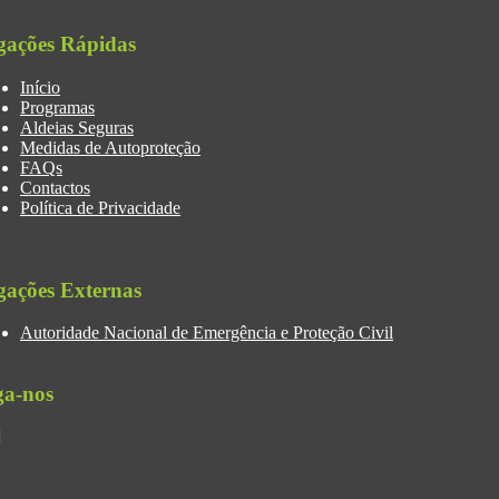
gações Rápidas
Início
Programas
Aldeias Seguras
Medidas de Autoproteção
FAQs
Contactos
Política de Privacidade
gações Externas
Autoridade Nacional de Emergência e Proteção Civil
ga-nos