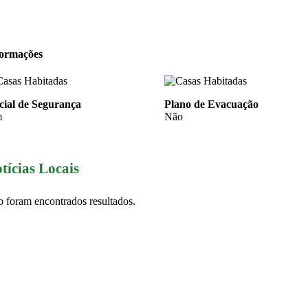
formações
cial de Segurança
Plano de Evacuação
m
Não
tícias Locais
 foram encontrados resultados.