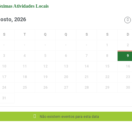
ximas Atividades Locais
osto, 2026
-
-
-
-
-
1
2
3
4
5
6
7
8
9
10
11
12
13
14
15
16
17
18
19
20
21
22
23
24
25
26
27
28
29
30
31
Não existem eventos para esta data