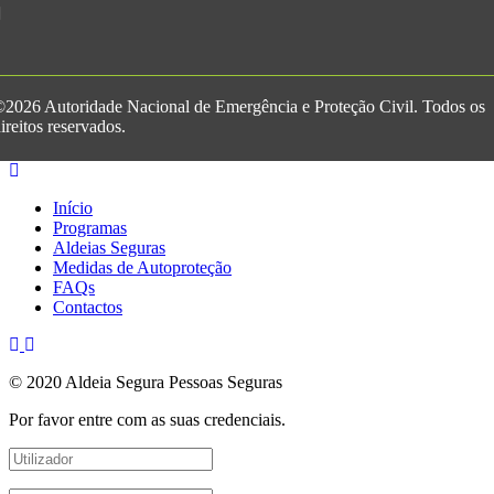
2026 Autoridade Nacional de Emergência e Proteção Civil. Todos os
ireitos reservados.
Início
Programas
Aldeias Seguras
Medidas de Autoproteção
FAQs
Contactos
© 2020 Aldeia Segura Pessoas Seguras
Por favor entre com as suas credenciais.