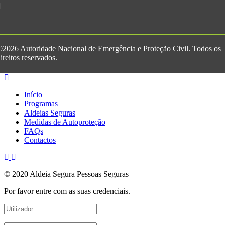
2026 Autoridade Nacional de Emergência e Proteção Civil. Todos os
ireitos reservados.
Início
Programas
Aldeias Seguras
Medidas de Autoproteção
FAQs
Contactos
© 2020 Aldeia Segura Pessoas Seguras
Por favor entre com as suas credenciais.