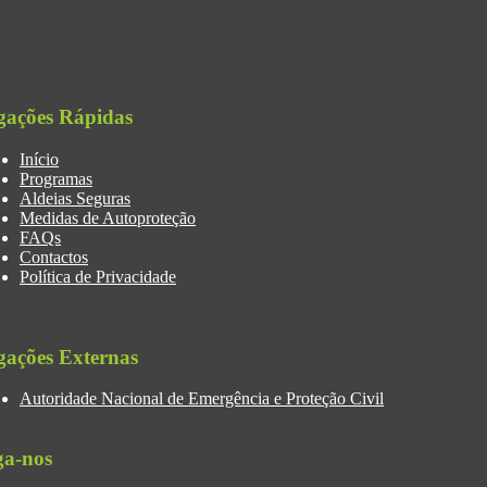
gações Rápidas
Início
Programas
Aldeias Seguras
Medidas de Autoproteção
FAQs
Contactos
Política de Privacidade
gações Externas
Autoridade Nacional de Emergência e Proteção Civil
ga-nos