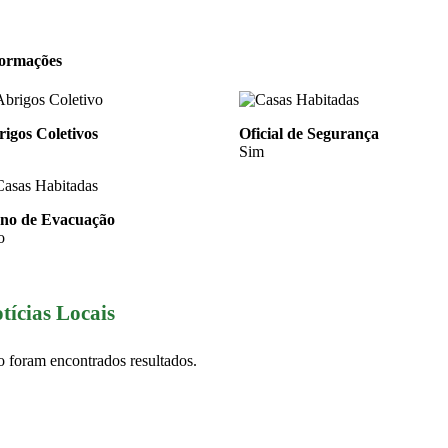
formações
igos Coletivos
Oficial de Segurança
Sim
ano de Evacuação
o
tícias Locais
 foram encontrados resultados.