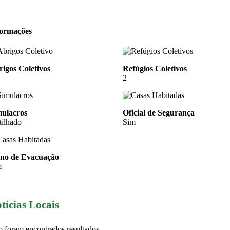
formações
igos Coletivos
Refúgios Coletivos
2
mulacros
Oficial de Segurança
tilhado
Sim
ano de Evacuação
m
tícias Locais
 foram encontrados resultados.