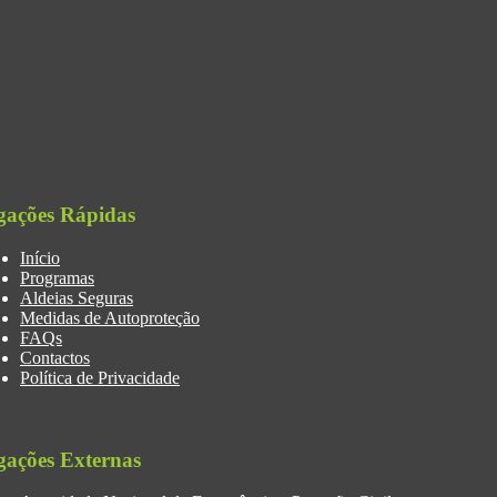
gações Rápidas
Início
Programas
Aldeias Seguras
Medidas de Autoproteção
FAQs
Contactos
Política de Privacidade
gações Externas