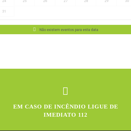
24
25
26
27
28
29
30
31
Não existem eventos para esta data
EM CASO DE INCÊNDIO LIGUE DE
IMEDIATO 112