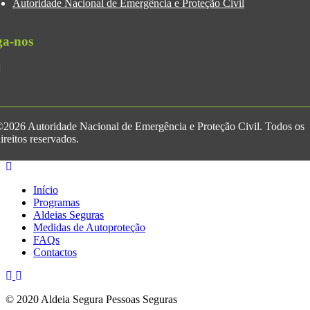
Autoridade Nacional de Emergência e Proteção Civil
ga-nos
2026 Autoridade Nacional de Emergência e Proteção Civil. Todos os
ireitos reservados.
Início
Programas
Aldeias Seguras
Medidas de Autoproteção
FAQs
Contactos
© 2020 Aldeia Segura Pessoas Seguras