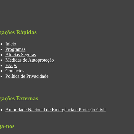
gações Rápidas
Início
Programas
Aldeias Seguras
Medidas de Autoproteção
FAQs
Contactos
Política de Privacidade
gações Externas
Autoridade Nacional de Emergência e Proteção Civil
ga-nos