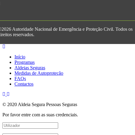
2026 Autoridade Nacional de Emergência e Proteção Civil. Todos os
ireitos reservados.
Início
Programas
Aldeias Seguras
Medidas de Autoproteção
FAQs
Contactos
© 2020 Aldeia Segura Pessoas Seguras
Por favor entre com as suas credenciais.