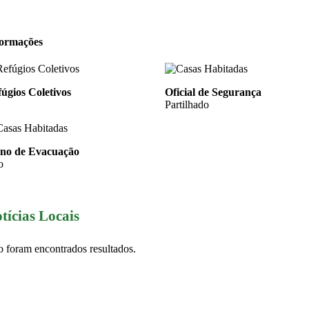
formações
úgios Coletivos
Oficial de Segurança
Partilhado
ano de Evacuação
o
tícias Locais
 foram encontrados resultados.