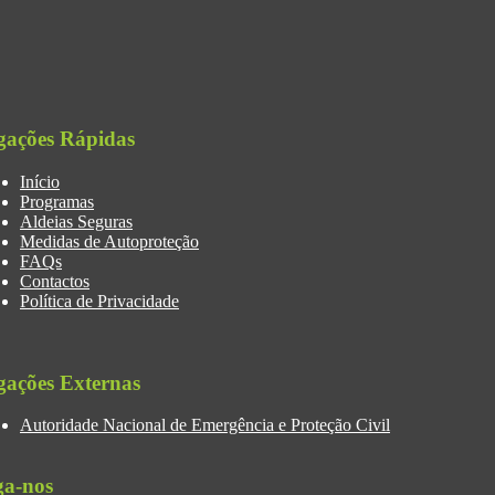
gações Rápidas
Início
Programas
Aldeias Seguras
Medidas de Autoproteção
FAQs
Contactos
Política de Privacidade
gações Externas
Autoridade Nacional de Emergência e Proteção Civil
ga-nos