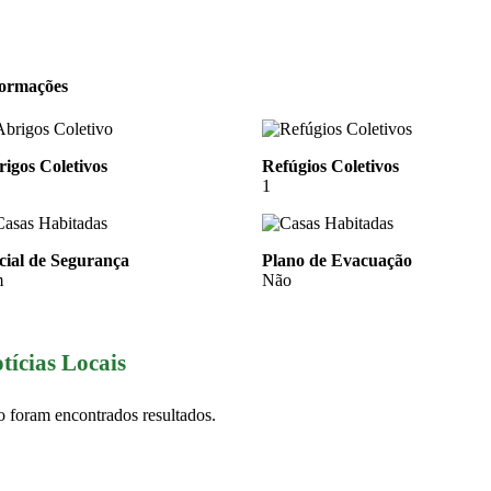
formações
igos Coletivos
Refúgios Coletivos
1
cial de Segurança
Plano de Evacuação
m
Não
tícias Locais
 foram encontrados resultados.