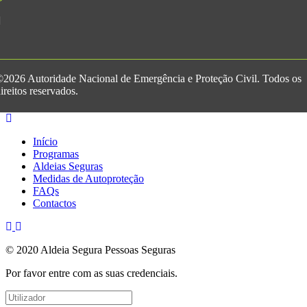
2026 Autoridade Nacional de Emergência e Proteção Civil. Todos os
ireitos reservados.
Início
Programas
Aldeias Seguras
Medidas de Autoproteção
FAQs
Contactos
© 2020 Aldeia Segura Pessoas Seguras
Por favor entre com as suas credenciais.