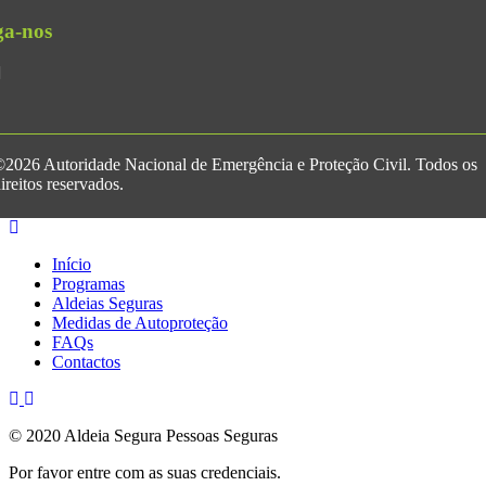
ga-nos
2026 Autoridade Nacional de Emergência e Proteção Civil. Todos os
ireitos reservados.
Início
Programas
Aldeias Seguras
Medidas de Autoproteção
FAQs
Contactos
© 2020 Aldeia Segura Pessoas Seguras
Por favor entre com as suas credenciais.