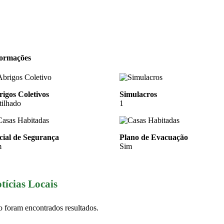
formações
igos Coletivos
Simulacros
tilhado
1
cial de Segurança
Plano de Evacuação
m
Sim
tícias Locais
 foram encontrados resultados.