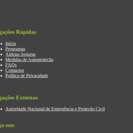
gações Rápidas
Início
Programas
Aldeias Seguras
Medidas de Autoproteção
FAQs
Contactos
Política de Privacidade
gações Externas
Autoridade Nacional de Emergência e Proteção Civil
ga-nos