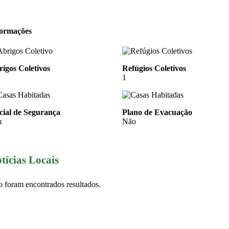
formações
igos Coletivos
Refúgios Coletivos
1
cial de Segurança
Plano de Evacuação
m
Não
tícias Locais
 foram encontrados resultados.