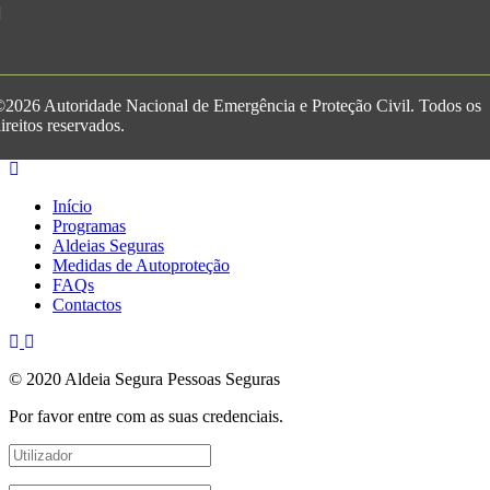
2026 Autoridade Nacional de Emergência e Proteção Civil. Todos os
ireitos reservados.
Início
Programas
Aldeias Seguras
Medidas de Autoproteção
FAQs
Contactos
© 2020 Aldeia Segura Pessoas Seguras
Por favor entre com as suas credenciais.