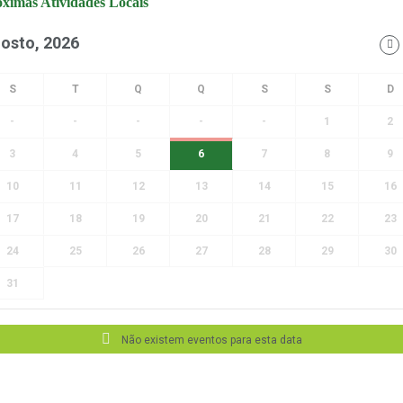
ximas Atividades Locais
osto, 2026
-
-
-
-
-
1
2
3
4
5
6
7
8
9
10
11
12
13
14
15
16
17
18
19
20
21
22
23
24
25
26
27
28
29
30
31
Não existem eventos para esta data