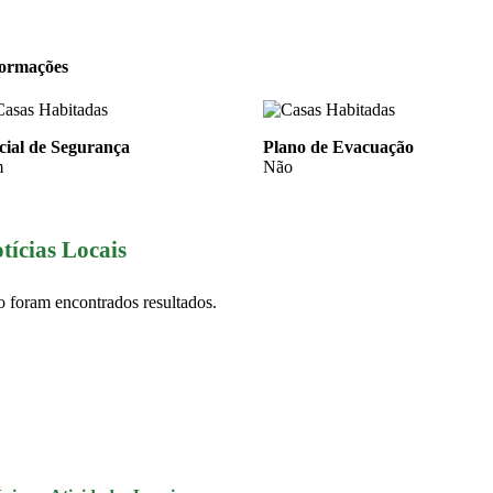
formações
cial de Segurança
Plano de Evacuação
m
Não
tícias Locais
 foram encontrados resultados.