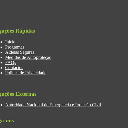
gações Rápidas
Início
Programas
Aldeias Seguras
Medidas de Autoproteção
FAQs
Contactos
Política de Privacidade
gações Externas
Autoridade Nacional de Emergência e Proteção Civil
ga-nos