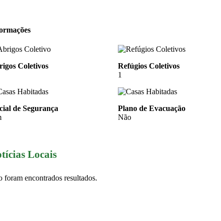
formações
igos Coletivos
Refúgios Coletivos
1
cial de Segurança
Plano de Evacuação
m
Não
tícias Locais
 foram encontrados resultados.