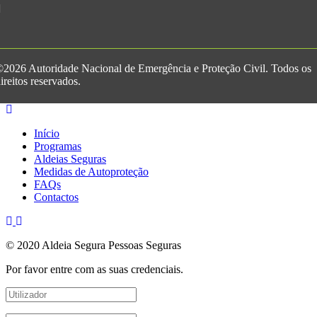
2026 Autoridade Nacional de Emergência e Proteção Civil. Todos os
ireitos reservados.
Início
Programas
Aldeias Seguras
Medidas de Autoproteção
FAQs
Contactos
© 2020 Aldeia Segura Pessoas Seguras
Por favor entre com as suas credenciais.