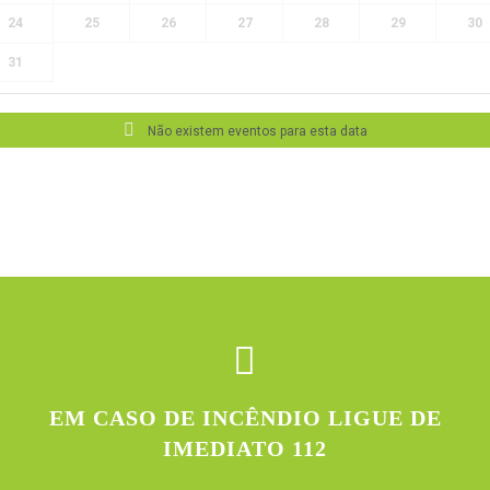
24
25
26
27
28
29
30
31
Não existem eventos para esta data
EM CASO DE INCÊNDIO LIGUE DE
IMEDIATO 112