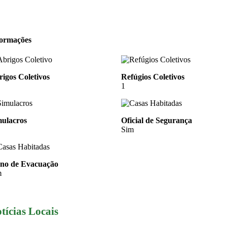
formações
igos Coletivos
Refúgios Coletivos
1
mulacros
Oficial de Segurança
Sim
ano de Evacuação
m
tícias Locais