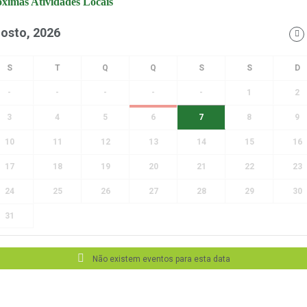
ximas Atividades Locais
osto, 2026
-
-
-
-
-
1
2
3
4
5
6
7
8
9
10
11
12
13
14
15
16
17
18
19
20
21
22
23
24
25
26
27
28
29
30
31
Não existem eventos para esta data