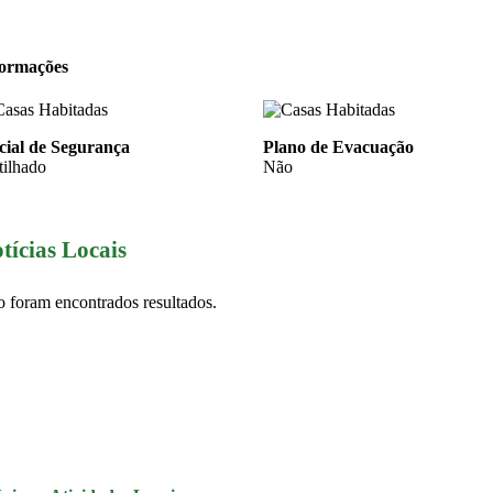
formações
cial de Segurança
Plano de Evacuação
tilhado
Não
tícias Locais
 foram encontrados resultados.