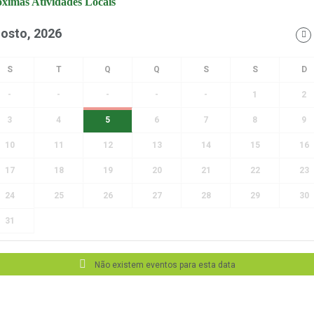
ximas Atividades Locais
osto, 2026
-
-
-
-
-
1
2
3
4
5
6
7
8
9
10
11
12
13
14
15
16
17
18
19
20
21
22
23
24
25
26
27
28
29
30
31
Não existem eventos para esta data