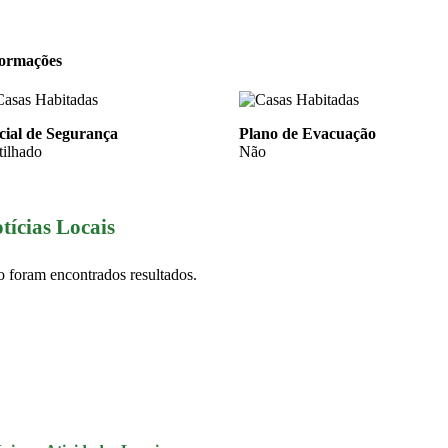
formações
cial de Segurança
Plano de Evacuação
tilhado
Não
tícias Locais
 foram encontrados resultados.