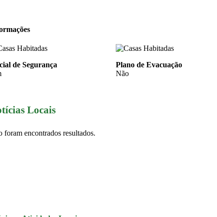
formações
cial de Segurança
Plano de Evacuação
m
Não
tícias Locais
 foram encontrados resultados.