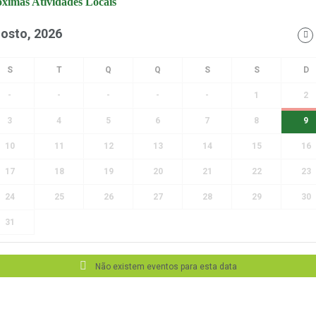
ximas Atividades Locais
osto, 2026
-
-
-
-
-
1
2
3
4
5
6
7
8
9
10
11
12
13
14
15
16
17
18
19
20
21
22
23
24
25
26
27
28
29
30
31
Não existem eventos para esta data