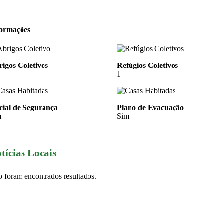
formações
igos Coletivos
Refúgios Coletivos
1
cial de Segurança
Plano de Evacuação
m
Sim
tícias Locais
 foram encontrados resultados.