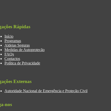
gações Rápidas
Início
Programas
Aldeias Seguras
Medidas de Autoproteção
FAQs
Contactos
Política de Privacidade
gações Externas
Autoridade Nacional de Emergência e Proteção Civil
ga-nos