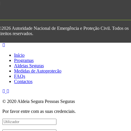
2026 Autoridade Nacional de Emergência e Proteção Civil. Todos os
ireitos reservados.
Início
Programas
Aldeias Seguras
Medidas de Autoproteção
FAQs
Contactos
© 2020 Aldeia Segura Pessoas Seguras
Por favor entre com as suas credenciais.