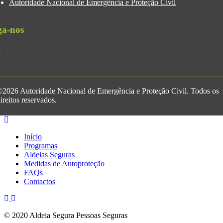
Autoridade Nacional de Emergência e Proteção Civil
ga-nos
2026 Autoridade Nacional de Emergência e Proteção Civil. Todos os
ireitos reservados.
Início
Programas
Aldeias Seguras
Medidas de Autoproteção
FAQs
Contactos
© 2020 Aldeia Segura Pessoas Seguras