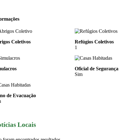
formações
igos Coletivos
Refúgios Coletivos
1
mulacros
Oficial de Segurança
Sim
ano de Evacuação
m
tícias Locais
 foram encontrados resultados.