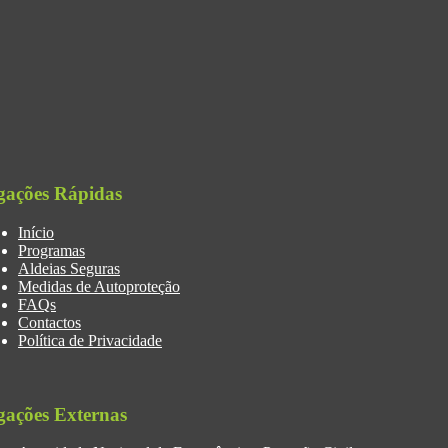
gações Rápidas
Início
Programas
Aldeias Seguras
Medidas de Autoproteção
FAQs
Contactos
Política de Privacidade
gações Externas