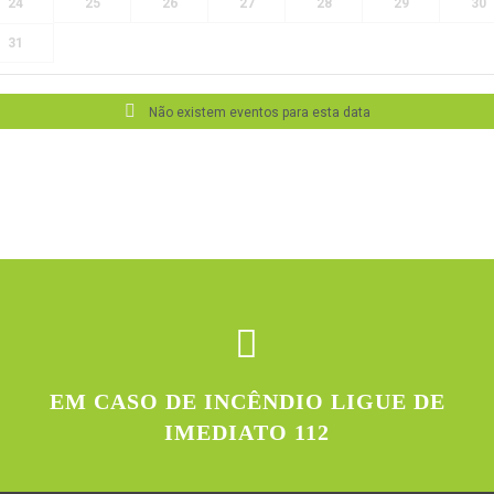
24
25
26
27
28
29
30
31
Não existem eventos para esta data
EM CASO DE INCÊNDIO LIGUE DE
IMEDIATO 112