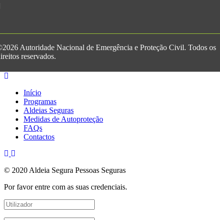
2026 Autoridade Nacional de Emergência e Proteção Civil. Todos os
ireitos reservados.
Início
Programas
Aldeias Seguras
Medidas de Autoproteção
FAQs
Contactos
© 2020 Aldeia Segura Pessoas Seguras
Por favor entre com as suas credenciais.