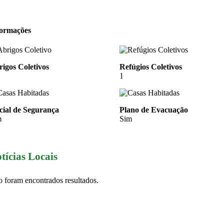
formações
igos Coletivos
Refúgios Coletivos
1
cial de Segurança
Plano de Evacuação
m
Sim
tícias Locais
 foram encontrados resultados.