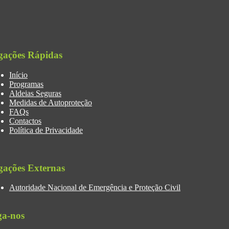
gações Rápidas
Início
Programas
Aldeias Seguras
Medidas de Autoproteção
FAQs
Contactos
Política de Privacidade
gações Externas
Autoridade Nacional de Emergência e Proteção Civil
ga-nos