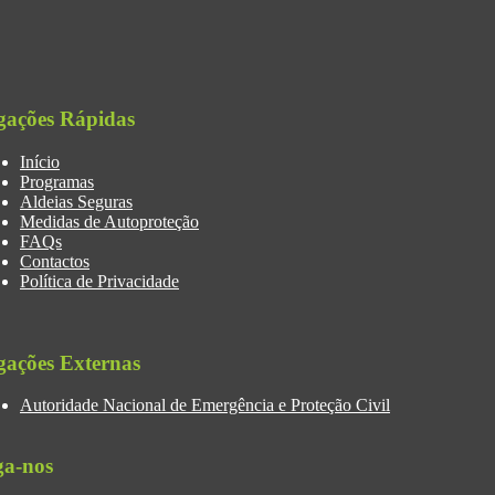
gações Rápidas
Início
Programas
Aldeias Seguras
Medidas de Autoproteção
FAQs
Contactos
Política de Privacidade
gações Externas
Autoridade Nacional de Emergência e Proteção Civil
ga-nos