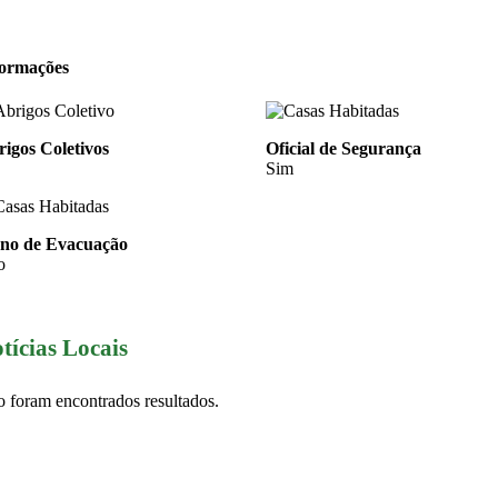
formações
igos Coletivos
Oficial de Segurança
Sim
ano de Evacuação
o
tícias Locais
 foram encontrados resultados.