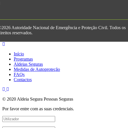
2026 Autoridade Nacional de Emergência e Proteção Civil. Todos os
ireitos reservados.
Início
Programas
Aldeias Seguras
Medidas de Autoproteção
FAQs
Contactos
© 2020 Aldeia Segura Pessoas Seguras
Por favor entre com as suas credenciais.