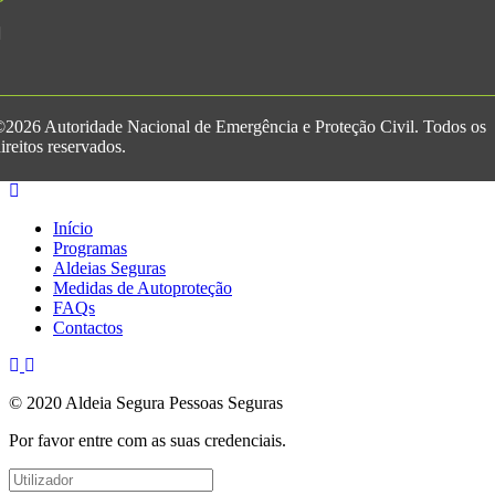
2026 Autoridade Nacional de Emergência e Proteção Civil. Todos os
ireitos reservados.
Início
Programas
Aldeias Seguras
Medidas de Autoproteção
FAQs
Contactos
© 2020 Aldeia Segura Pessoas Seguras
Por favor entre com as suas credenciais.