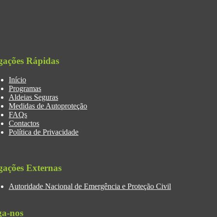
gações Rápidas
Início
Programas
Aldeias Seguras
Medidas de Autoproteção
FAQs
Contactos
Política de Privacidade
gações Externas
Autoridade Nacional de Emergência e Proteção Civil
ga-nos