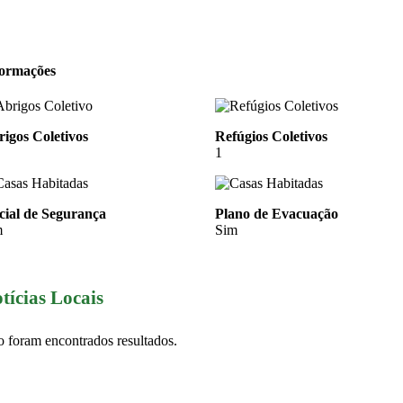
formações
igos Coletivos
Refúgios Coletivos
1
cial de Segurança
Plano de Evacuação
m
Sim
tícias Locais
 foram encontrados resultados.