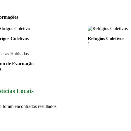
formações
igos Coletivos
Refúgios Coletivos
1
ano de Evacuação
m
tícias Locais
 foram encontrados resultados.